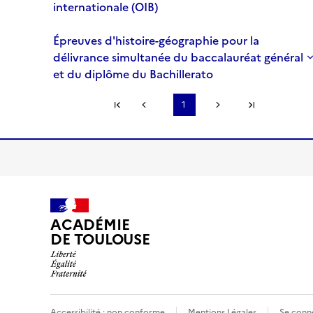
internationale (OIB)
Épreuves d'histoire-géographie pour la
délivrance simultanée du baccalauréat général
et du diplôme du Bachillerato
Première page
1
Page précédente
Page suivante
Dernière page
...
S'abonner à Accordéon
ACADÉMIE
DE TOULOUSE
Accessibilité : non conforme
Mentions Légales
Se conn