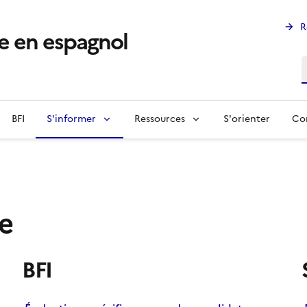
R
e en espagnol
R
BFI
S'informer
Ressources
S'orienter
Co
e
BFI