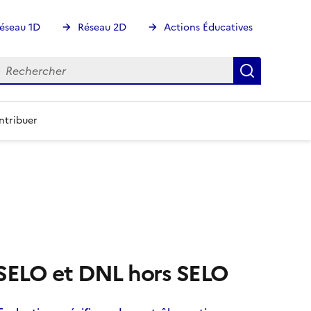
éseau 1D
Réseau 2D
Actions Éducatives
echercher
Rechercher
Recherch
ntribuer
SELO et DNL hors SELO