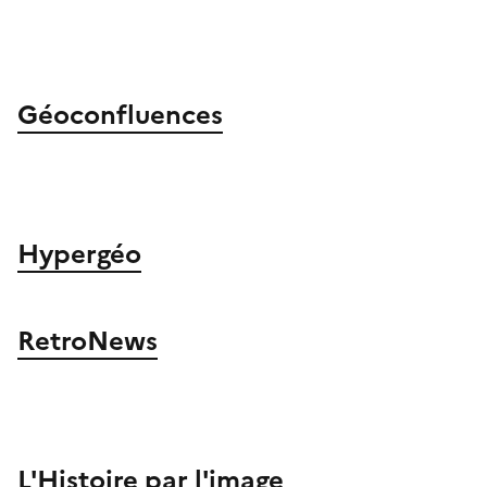
Image
Géoconfluences
Image
Hypergéo
Image
RetroNews
Image
L'Histoire par l'image