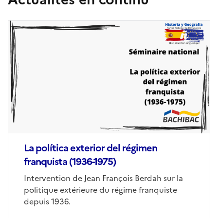
Image
de
couverture
(conseillée)
La política exterior del régimen
franquista (1936-1975)
Corps
Intervention de Jean François Berdah sur la
politique extérieure du régime franquiste
depuis 1936.