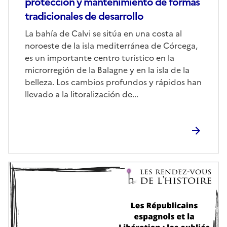
protección y mantenimiento de formas
tradicionales de desarrollo
Corps
La bahía de Calvi se sitúa en una costa al
noroeste de la isla mediterránea de Córcega,
es un importante centro turístico en la
microrregión de la Balagne y en la isla de la
belleza. Los cambios profundos y rápidos han
llevado a la litoralización de...
Image
de
couverture
(conseillée)