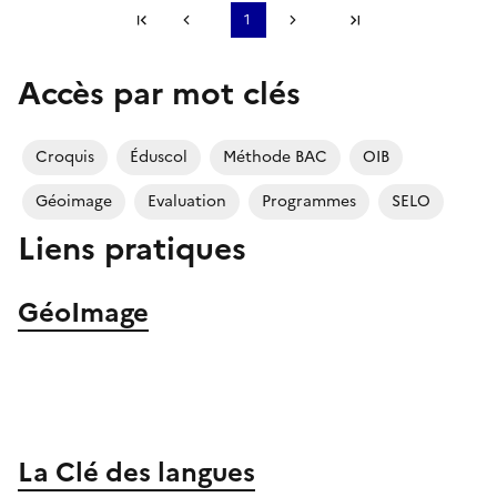
Première page
1
Page précédente
Page suivante
Dernière page
Accès par mot clés
S'abonner à Accordéon
Croquis
Éduscol
Méthode BAC
OIB
Géoimage
Evaluation
Programmes
SELO
Liens pratiques
GéoImage
Image
La Clé des langues