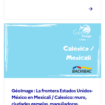
Image
de
couverture
(conseillée)
GéoImage : La frontera Estados Unidos-
México en Mexicali / Calexico: muro,
ciudades gemelas, maquiladoras,