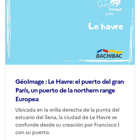
de
couverture
(conseillée)
GéoImage : Le Havre: el puerto del gran
París, un puerto de la northern range
Europea
Corps
Ubicada en la orilla derecha de la punta del
estuario del Sena, la ciudad de Le Havre se
confunde desde su creación por Francisco I
con su puerto.