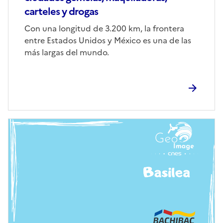
carteles y drogas
Corps
Con una longitud de 3.200 km, la frontera
entre Estados Unidos y México es una de las
más largas del mundo.
Image
de
couverture
(conseillée)