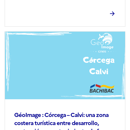
Image
de
couverture
(conseillée)
GéoImage : Córcega – Calvi: una zona
costera turística entre desarrollo,