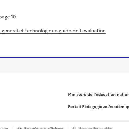
page 10.
-general-et-technologique-guide-de-l-evaluation
Ministère de l'éducation natio
Portail Pédagogique Académiq
ecter
Paramètres d'affichage
Gestion des cookies