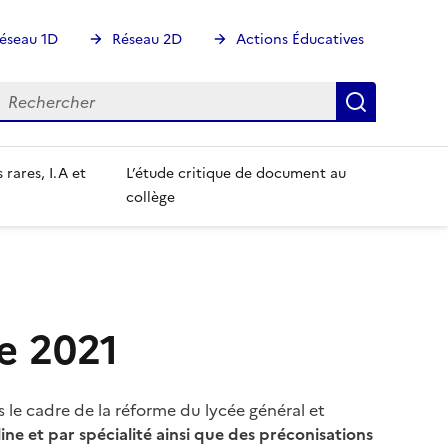
éseau 1D
Réseau 2D
Actions Éducatives
echercher
Rechercher
Recherch
 rares, I.A et
L’étude critique de document au
collège
ée 2021
s le cadre de la réforme du lycée général et
ne et par spécialité ainsi que des préconisations