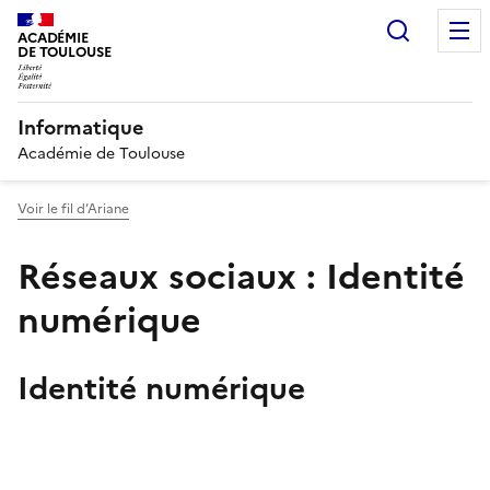
Recherc
ACADÉMIE
DE TOULOUSE
Informatique
Académie de Toulouse
Voir le fil d’Ariane
Réseaux sociaux : Identité
numérique
Identité numérique