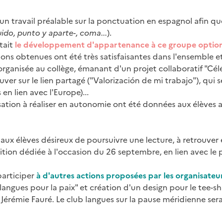
un travail préalable sur la ponctuation en espagnol afin q
ido, punto y aparte-, coma...
).
était
le développement d'appartenance à ce groupe option
ns obtenues ont été très satisfaisantes dans l'ensemble et i
x organisée au collège, émanant d'un projet collaboratif "Cé
uver sur le lien partagé ("Valorización de mi trabajo"), qui 
 en lien avec l'Europe)...
tion à réaliser en autonomie ont été données aux élèves a
élèves désireux de poursuivre une lecture, à retrouver en l
ion dédiée à l'occasion du 26 septembre, en lien avec le p
participer
à d'autres actions proposées par les organisateurs
 langues pour la paix" et création d'un design pour le tee-s
s, Jérémie Fauré. Le club langues sur la pause méridienne se