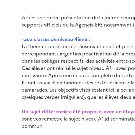
Après une brève présentation de la Journée europé
supports officiels de la Agencia EFE notamment ("
- aux classes de niveau 4ème :
La thématique abordée s'inscrivait en effet ple
correspondants argentins (réactivation de la pré
dans les collèges respectifs, des activités extra-s
Ces élèves ont réalisé le sujet niveau A1+ avec po
motivante. Après une écoute complète du texte de 
Ils ont travaillé en binômes : les textes étaient pl
camarades. Les objectifs visés étaient ici la coll
quelques verbes irréguliers), que les élèves devaie
Un sujet différencié a été proposé, avec un étaya
sont vus remettre le sujet niveau A1 (discriminatio
commun.