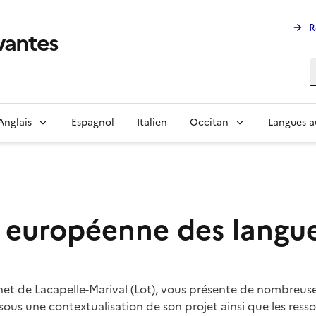
R
ivantes
R
Anglais
Espagnol
Italien
Occitan
Langues a
e européenne des langu
t de Lacapelle-Marival (Lot), vous présente de nombreuses
ous une contextualisation de son projet ainsi que les resso