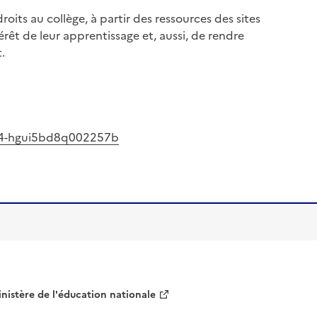
roits au collège, à partir des ressources des sites
érêt de leur apprentissage et, aussi, de rendre
t.
2024-hgui5bd8q002257b
nistère de l'éducation nationale