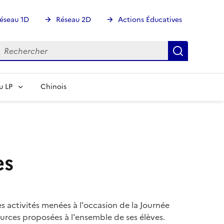
éseau 1D
Réseau 2D
Actions Éducatives
echercher
Rechercher
Recherch
u LP
Chinois
es
 activités menées à l'occasion de la Journée
urces proposées à l'ensemble de ses élèves.