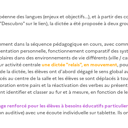
enne des langues (enjeux et objectifs...), et à partir des 
Descubro" sur le lien), la dictée a été proposée à deux gro
inement dans la séquence pédagogique en cours, avec comme
sentation personnelle, fonctionnement comparatif des syst
colaires dans des environnements de vie différents (ville / c
ur activité centrale
une dictée "relais", en mouvement
, po
la dictée, les élèves ont d'abord dégagé le sens global ava
acés au centre de la salle et les élèves se sont déplacés à to
aboration entre pairs et la réactivation des verbes au prése
nt identifier et classer au fur et à mesure, en fonction de l
ge renforcé pour les élèves à besoins éducatifs particulier
n auditive) avec une écoute individuelle sur tablette. Ils o