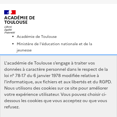
ACADÉMIE DE
TOULOUSE
Académie de Toulouse
Ministère de l'éducation nationale et de la
jeunesse
Ministère de l'enseignement supérieur et de la
L'académie de Toulouse s’engage à traiter vos
recherche
données à caractère personnel dans le respect de la
Portail Pédagogique Académique
loi n° 78-17 du 6 janvier 1978 modifiée relative à
Nous contacter
l'informatique, aux fichiers et aux libertés et du RGPD.
Nous utilisons des cookies sur ce site pour améliorer
votre expérience utilisateur. Vous pouvez choisir ci-
DSDEN de l'Aveyron
dessous les cookies que vous acceptez ou que vous
279 rue Pierre Carrère
refusez.
12000 RODEZ