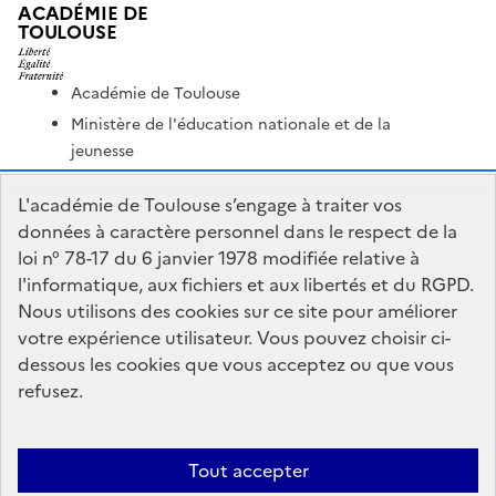
ACADÉMIE DE
TOULOUSE
Académie de Toulouse
Ministère de l'éducation nationale et de la
jeunesse
Ministère de l'enseignement supérieur et de la
L'académie de Toulouse s’engage à traiter vos
recherche
données à caractère personnel dans le respect de la
Portail Pédagogique Académique
loi n° 78-17 du 6 janvier 1978 modifiée relative à
Nous contacter
l'informatique, aux fichiers et aux libertés et du RGPD.
Nous utilisons des cookies sur ce site pour améliorer
votre expérience utilisateur. Vous pouvez choisir ci-
DSDEN du Lot
dessous les cookies que vous acceptez ou que vous
1 place Jean-Jacques Chapou
refusez.
46000 Cahors
Formulaire de contact
Tout accepter
Accessibilité : non conforme
Mentions Légales
Connexion