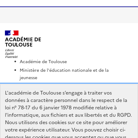
ACADÉMIE DE
TOULOUSE
Académie de Toulouse
Ministère de l'éducation nationale et de la
jeunesse
Ministère de l'enseignement supérieur et de la
L'académie de Toulouse s’engage à traiter vos
recherche
données à caractère personnel dans le respect de la
Portail Pédagogique Académique
loi n° 78-17 du 6 janvier 1978 modifiée relative à
Nous contacter
l'informatique, aux fichiers et aux libertés et du RGPD.
Nous utilisons des cookies sur ce site pour améliorer
votre expérience utilisateur. Vous pouvez choisir ci-
DSDEN du Lot
dessous les cookies que vous acceptez ou que vous