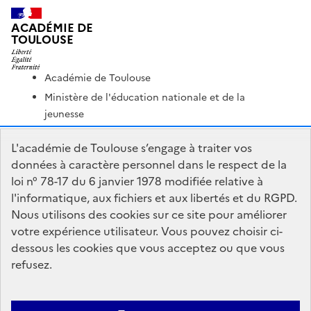
ACADÉMIE DE
TOULOUSE
Académie de Toulouse
Ministère de l'éducation nationale et de la
jeunesse
Ministère de l'enseignement supérieur et de la
L'académie de Toulouse s’engage à traiter vos
recherche
données à caractère personnel dans le respect de la
Portail Pédagogique Académique
loi n° 78-17 du 6 janvier 1978 modifiée relative à
Nous contacter
l'informatique, aux fichiers et aux libertés et du RGPD.
Nous utilisons des cookies sur ce site pour améliorer
votre expérience utilisateur. Vous pouvez choisir ci-
DSDEN du Lot
dessous les cookies que vous acceptez ou que vous
1 place Jean-Jacques Chapou
refusez.
46000 Cahors
Formulaire de contact