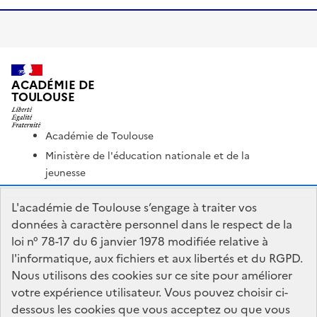
ACADÉMIE DE
TOULOUSE
Académie de Toulouse
Ministère de l'éducation nationale et de la
jeunesse
Ministère de l'enseignement supérieur et de la
L'académie de Toulouse s’engage à traiter vos
recherche
données à caractère personnel dans le respect de la
Portail Pédagogique Académique
loi n° 78-17 du 6 janvier 1978 modifiée relative à
Nous contacter
l'informatique, aux fichiers et aux libertés et du RGPD.
Nous utilisons des cookies sur ce site pour améliorer
votre expérience utilisateur. Vous pouvez choisir ci-
DSDEN du Lot
dessous les cookies que vous acceptez ou que vous
1 place Jean-Jacques Chapou