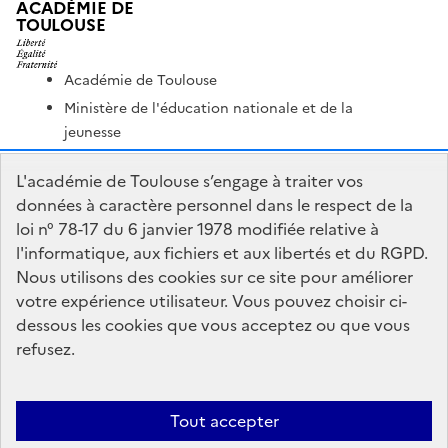
ACADÉMIE DE
TOULOUSE
Académie de Toulouse
Ministère de l'éducation nationale et de la
jeunesse
Ministère de l'enseignement supérieur et de la
L'académie de Toulouse s’engage à traiter vos
recherche
données à caractère personnel dans le respect de la
Portail Pédagogique Académique
loi n° 78-17 du 6 janvier 1978 modifiée relative à
Nous contacter
l'informatique, aux fichiers et aux libertés et du RGPD.
Nous utilisons des cookies sur ce site pour améliorer
votre expérience utilisateur. Vous pouvez choisir ci-
DSDEN du Lot
dessous les cookies que vous acceptez ou que vous
1 place Jean-Jacques Chapou
refusez.
46000 Cahors
Formulaire de contact
Tout accepter
Accessibilité : non conforme
Mentions Légales
Connexion