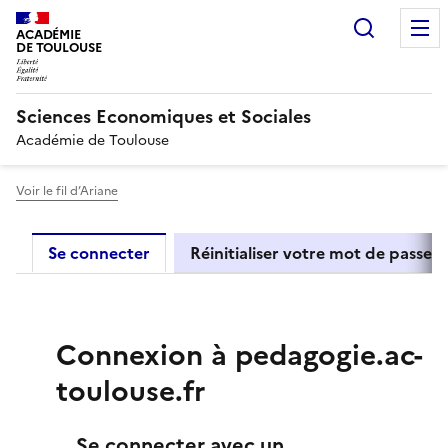
Recherc
ACADÉMIE
DE TOULOUSE
Sciences Economiques et Sociales
Académie de Toulouse
Voir le fil d’Ariane
Primary tabs
Se connecter
Réinitialiser votre mot de passe
Connexion à pedagogie.ac-
toulouse.fr
Se connecter avec un