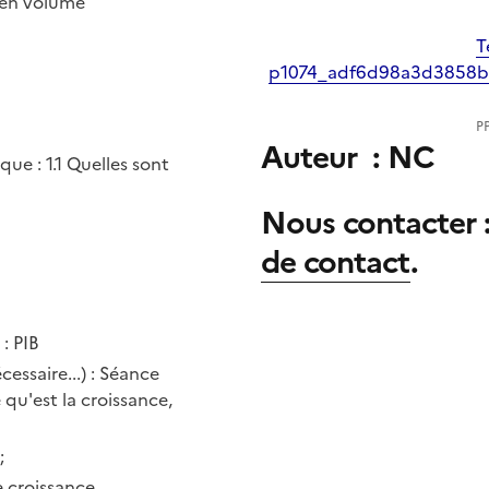
B en volume
T
p1074_adf6d98a3d3858b
PP
Auteur : NC
ue : 1.1 Quelles sont
Nous contacter :
de contact
.
: PIB
essaire...) : Séance
 qu'est la croissance,
;
 croissance.