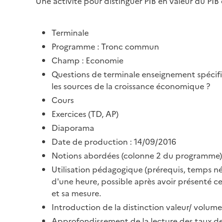
Une activité pour distinguer PIB en valeur du PI
Terminale
Programme : Tronc commun
Champ : Economie
Questions de terminale enseignement spécifiq
les sources de la croissance économique ?
Cours
Exercices (TD, AP)
Diaporama
Date de production : 14/09/2016
Notions abordées (colonne 2 du programme) 
Utilisation pédagogique (prérequis, temps néc
d'une heure, possible après avoir présenté ce
et sa mesure.
Introduction de la distinction valeur/ volume
Approfondissement de la lecture des taux de