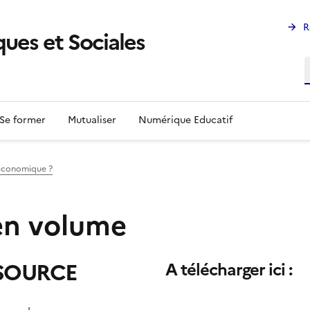
R
ues et Sociales
R
Se former
Mutualiser
Numérique Educatif
e économique ?
 en volume
SSOURCE
A télécharger ici :