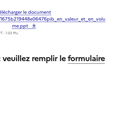
élécharger le document
1675b219448e06476pib_en_valeur_et_en_volu
me.ppt
T - 1.03 Mo
 veuillez remplir le
formulaire