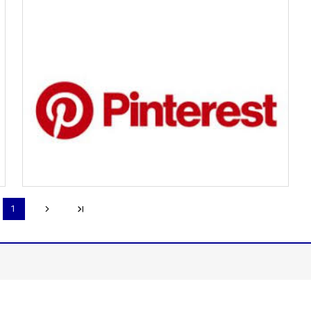
page
1
récédente
Page suivante
Dernière page