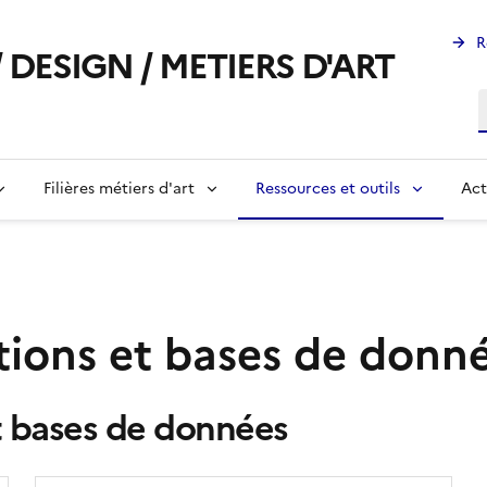
R
 DESIGN / METIERS D'ART
R
Filières métiers d'art
Ressources et outils
Act
ations et bases de donn
et bases de données