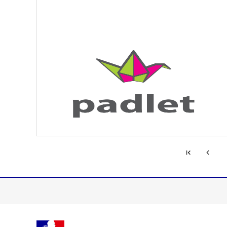
Première 
Page p
...
S'abonner à Accordéon