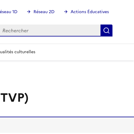
éseau 1D
Réseau 2D
Actions Éducatives
echercher
Rechercher
Recherch
ualités culturelles
(TVP)