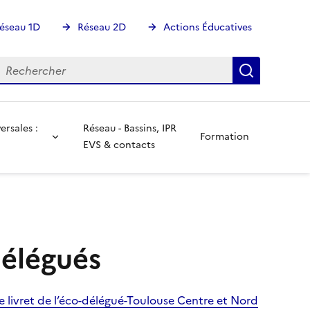
éseau 1D
Réseau 2D
Actions Éducatives
echercher
Rechercher
Recherch
rsales :
Réseau - Bassins, IPR
Formation
C
EVS & contacts
élégués
 livret de l’éco-délégué-Toulouse Centre et Nord