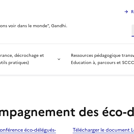
R
ons voir dans le monde", Gandhi.
R
vérance, décrochage et
Ressources pédagogique transve
tils pratiques)
Education à, parcours et SCC
ompagnement des éco-d
conférence éco-délégués-
Télécharger le document Le