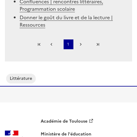
Confluences | rencontres littéraires,
Programmation scolaire
Donner le goût du livre et de la lecture |
Ressources
Première page
1
Page précédente
Page suivante
Dernière page
S'abonner à Accordéon
Littérature
Académie de Toulouse
Ministère de l'éducation