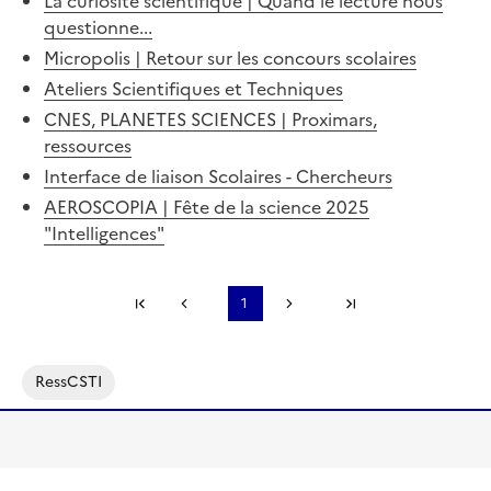
La curiosité scientifique | Quand le lecture nous
questionne...
Micropolis | Retour sur les concours scolaires
Ateliers Scientifiques et Techniques
CNES, PLANETES SCIENCES | Proximars,
ressources
Interface de liaison Scolaires - Chercheurs
AEROSCOPIA | Fête de la science 2025
"Intelligences"
Première page
1
Page précédente
Page suivante
Dernière page
S'abonner à Accordéon
RessCSTI