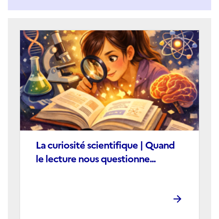
Image
de
couverture
(conseillée)
La curiosité scientifique | Quand
le lecture nous questionne...