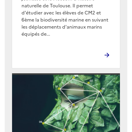
naturelle de Toulouse. Il permet
d'étudier avec les élèves de CM2 et
6ème la biodiversité marine en suivant
les déplacements d'animaux marins
équipés de...
Image
de
couverture
(conseillée)