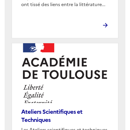
ont tissé des liens entre la littérature...
Image
de
couverture
(conseillée)
Ateliers Scientifiques et
Techniques
Corps
Les Ateliers scientifiques et techniques