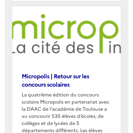
Image
de
couverture
(conseillée)
Micropolis | Retour sur les
concours scolaires
Corps
La quatrième édition du concours
scolaire Micropolis en partenariat avec
la DAAC de l'académie de Toulouse a
vu concourir 530 élèves d’écoles, de
collèges et de lycées de 5
départements différents. Les élèves