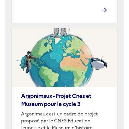
Image
de
couverture
(conseillée)
Argonimaux - Projet Cnes et
Museum pour le cycle 3
Corps
Argonimaux est un cadre de projet
proposé par le CNES Education
Jeunesse et le Museum d'histoire