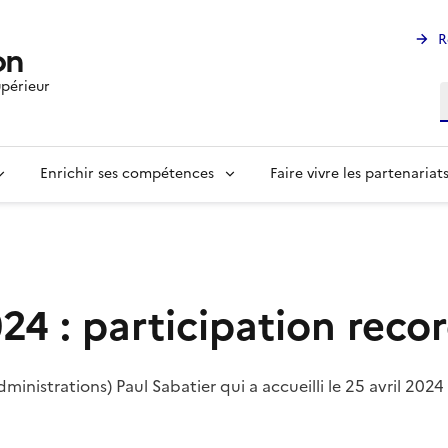
R
on
périeur
R
Enrichir ses compétences
Faire vivre les partenariat
4 : participation recor
ministrations) Paul Sabatier qui a accueilli le 25 avril 202