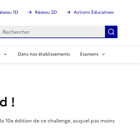
éseau 1D
Réseau 2D
Actions Éducatives
echercher
Rechercher
Recherch
s
Dans nos établissements
Examens
d !
4 la 10e édition de ce challenge, auquel pas moins