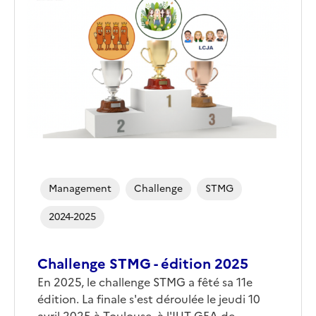
de
couverture
(conseillée)
Management
Challenge
STMG
2024-2025
Challenge STMG - édition 2025
Corps
En 2025, le challenge STMG a fêté sa 11e
édition. La finale s'est déroulée le jeudi 10