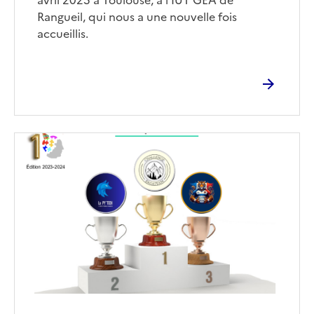
avril 2025 à Toulouse, à l'IUT GEA de
Rangueil, qui nous a une nouvelle fois
accueillis.
Image
de
couverture
(conseillée)