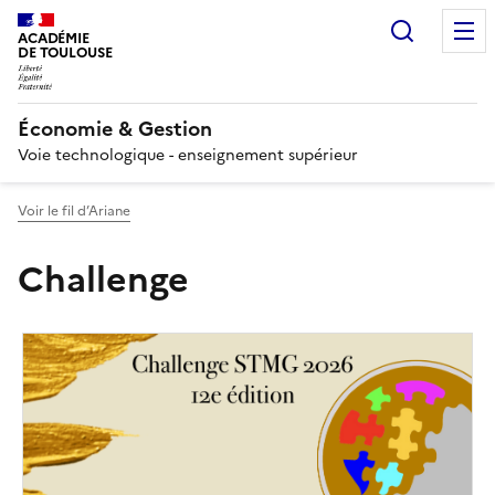
Recherc
ACADÉMIE
DE TOULOUSE
Économie & Gestion
Voie technologique - enseignement supérieur
Voir le fil d’Ariane
Challenge
Image
de
couverture
(conseillée)