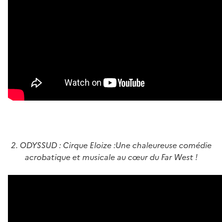
2. ODYSSUD : Cirque Eloize :Une chaleureuse comédie
acrobatique et musicale au cœur du Far West !