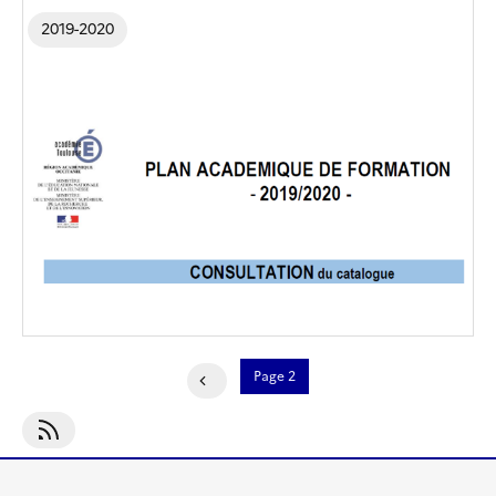
2019-2020
Pagination
Page 2
Page Précédente
S'abonner À 2019-2020