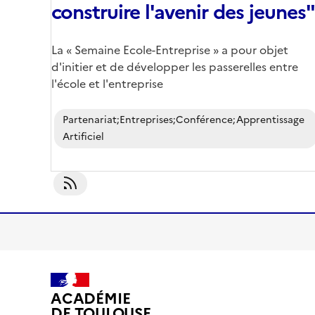
construire l'avenir des jeunes"
Corps
La « Semaine Ecole-Entreprise » a pour objet
d'initier et de développer les passerelles entre
l'école et l'entreprise
Partenariat;entreprises;conférence;apprentissage
Artificiel
S'abonner À Partenariat;entreprises;conférence;appr
ACADÉMIE
DE TOULOUSE