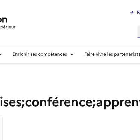
R
on
périeur
R
Enrichir ses compétences
Faire vivre les partenariat
ises;conférence;apprenti