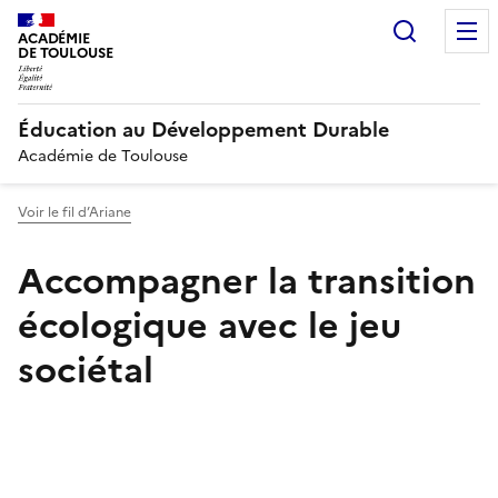
Recherc
ACADÉMIE
DE TOULOUSE
Éducation au Développement Durable
Académie de Toulouse
Voir le fil d’Ariane
Accompagner la transition
écologique avec le jeu
sociétal
Image