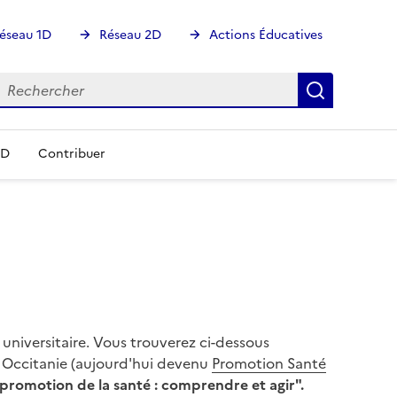
éseau 1D
Réseau 2D
Actions Éducatives
echercher
Rechercher
Recherch
DD
Contribuer
universitaire. Vous trouverez ci-dessous
S Occitanie (aujourd'hui devenu
Promotion Santé
 promotion de la santé : comprendre et agir".