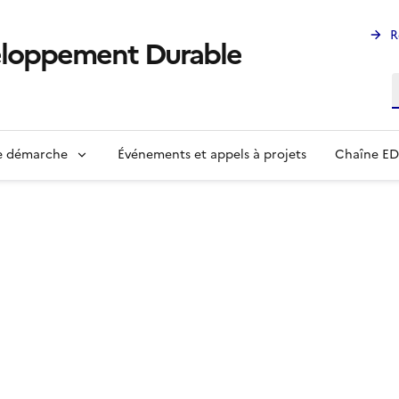
R
eloppement Durable
R
ne démarche
Événements et appels à projets
Chaîne E