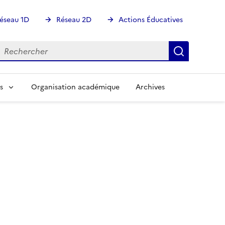
éseau 1D
Réseau 2D
Actions Éducatives
echercher
Rechercher
Recherch
s
Organisation académique
Archives