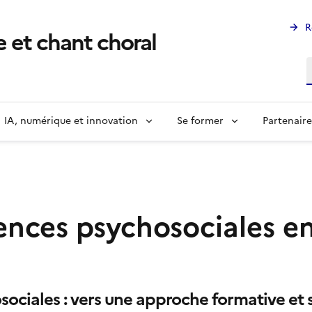
R
 et chant choral
R
IA, numérique et innovation
Se former
Partenaire
ences psychosociales 
ociales : vers une approche formative et s