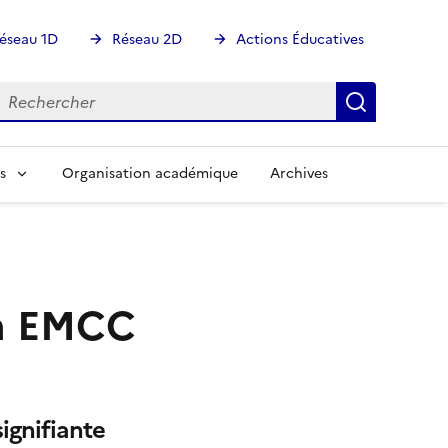
éseau 1D
Réseau 2D
Actions Éducatives
echercher
Rechercher
Recherch
s
Organisation académique
Archives
en EMCC
ignifiante