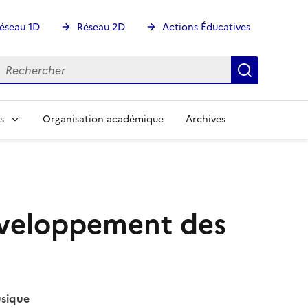
éseau 1D
Réseau 2D
Actions Éducatives
echercher
Rechercher
Recherch
s
Organisation académique
Archives
développement des
usique