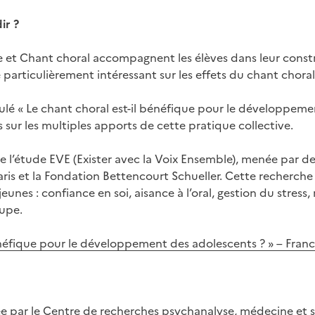
ir ?
e et Chant choral accompagnent les élèves dans leur constr
articulièrement intéressant sur les effets du chant choral
itulé « Le chant choral est-il bénéfique pour le développem
 sur les multiples apports de cette pratique collective.
e l’étude EVE (Exister avec la Voix Ensemble), menée par des
aris et la Fondation Bettencourt Schueller. Cette recherche
es : confiance en soi, aisance à l’oral, gestion du stress, r
upe.
bénéfique pour le développement des adolescents ? » – Fran
e par le Centre de recherches psychanalyse, médecine et soc