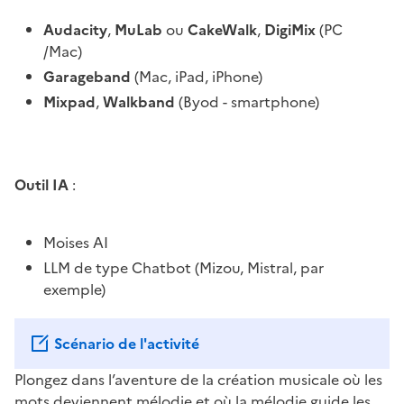
Audacity
,
MuLab
ou
CakeWalk
,
DigiMix
(PC
/Mac)
Garageband
(Mac, iPad, iPhone)
Mixpad
,
Walkband
(Byod - smartphone)
Outil IA
:
Moises AI
LLM de type Chatbot (Mizou, Mistral, par
exemple)
Scénario de l'activité
Plongez dans l’aventure de la création musicale où les
mots deviennent mélodie et où la mélodie guide les