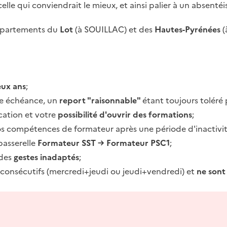
celle qui conviendrait le mieux, et ainsi palier à un absen
épartements du
Lot
(à SOUILLAC) et des
Hautes-Pyrénées
(
ux ans
;
tte échéance, un
report "raisonnable"
étant toujours toléré 
cation et votre
possibilité d'ouvrir des formations
;
os compétences de formateur après une période d'inactivit
passerelle
Formateur SST → Formateur PSC1
;
 des
gestes inadaptés
;
s consécutifs (mercredi+jeudi ou jeudi+vendredi) et
ne sont