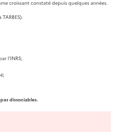
téisme croissant constaté depuis quelques années.
à TARBES).
par l'INRS;
é;
 pas dissociables.