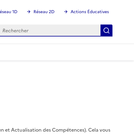
éseau 1D
Réseau 2D
Actions Éducatives
echercher
Rechercher
Recherch
en et Actualisation des Compétences). Cela vous