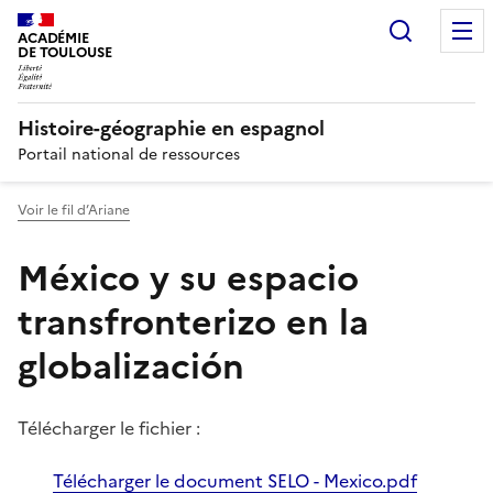
Recherc
ACADÉMIE
DE TOULOUSE
Histoire-géographie en espagnol
Portail national de ressources
Voir le fil d’Ariane
México y su espacio
transfronterizo en la
globalización
Télécharger le fichier :
Télécharger le document SELO - Mexico.pdf