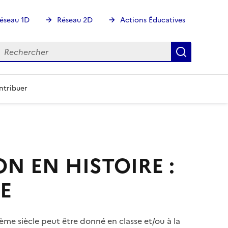
éseau 1D
Réseau 2D
Actions Éducatives
echercher
Rechercher
Recherch
ntribuer
N EN HISTOIRE :
E
me siècle peut être donné en classe et/ou à la