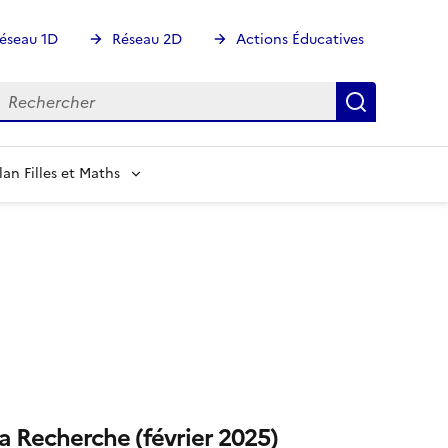
éseau 1D
Réseau 2D
Actions Éducatives
echercher
Rechercher
Recherch
lan Filles et Maths
a Recherche (février 2025)