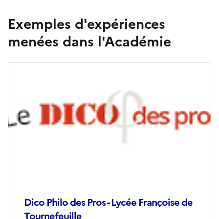
Exemples d'expériences
menées dans l'Académie
Image
de
couverture
(conseillée)
Dico Philo des Pros - Lycée Françoise de
Tournefeuille