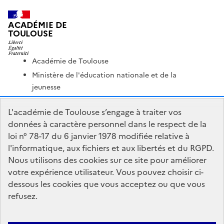
ACADÉMIE DE
TOULOUSE
Académie de Toulouse
Ministère de l'éducation nationale et de la
jeunesse
Ministère de l'enseignement supérieur et de la
L'académie de Toulouse s’engage à traiter vos
recherche
données à caractère personnel dans le respect de la
Portail Pédagogique Académique
loi n° 78-17 du 6 janvier 1978 modifiée relative à
Nous contacter
l'informatique, aux fichiers et aux libertés et du RGPD.
Nous utilisons des cookies sur ce site pour améliorer
votre expérience utilisateur. Vous pouvez choisir ci-
DSDEN du Lot
dessous les cookies que vous acceptez ou que vous
1 place Jean-Jacques Chapou
refusez.
46000 Cahors
Formulaire de contact