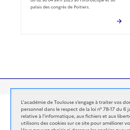
du 02 au 04 avril 2025 au Futuroscope et au
palais des congrès de Poitiers.
Pagination
L'académie de Toulouse s’engage à traiter vos do
Académie de Toulouse
personnel dans le respect de la loi n° 78-17 du 6 
ACADÉMIE DE
Ministère de l'éducatio
relative à l'informatique, aux fichiers et aux libe
TOULOUSE
Ministère de l'enseigne
utilisons des cookies sur ce site pour améliorer vo
Portail Pédagogique A