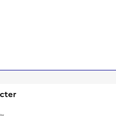
cter
pou