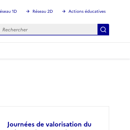
éseau 1D
Réseau 2D
Actions éducatives
echercher
Rechercher
Recherch
Image
Journées de valorisation du