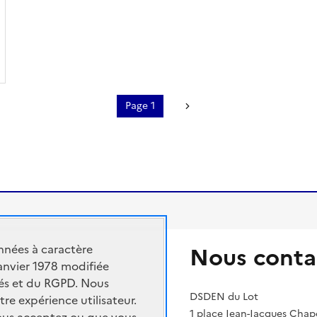
Page 1
Page suivante
nnées à caractère
Nous conta
janvier 1978 modifiée
n nationale et de la jeunesse
rtés et du RGPD. Nous
ment supérieur et de la recherche
DSDEN du Lot
tre expérience utilisateur.
1 place Jean-Jacques Cha
cadémique