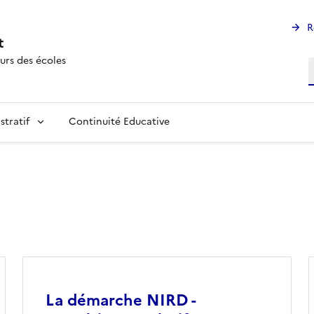
R
t
urs des écoles
R
stratif
Continuité Educative
Image
La démarche NIRD -