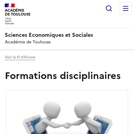
Recherc
ACADÉMIE
DE TOULOUSE
Sciences Economiques et Sociales
Académie de Toulouse
Voir le fil d’Ariane
Formations disciplinaires
Image
de
couverture
(conseillée)