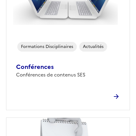
Formations Disciplinaires
Actualités
Conférences
Corps
Conférences de contenus SES
Image
de
couverture