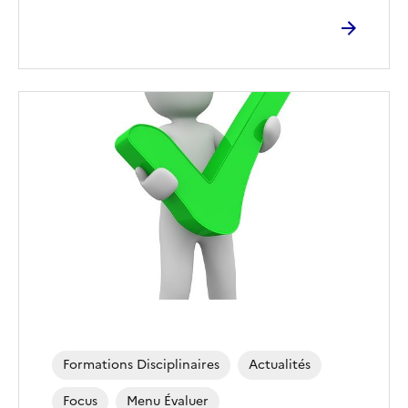
Image
de
couverture
(conseillée)
Formations Disciplinaires
Actualités
Focus
Menu Évaluer