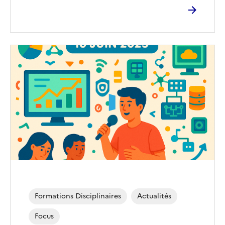
Image
de
couverture
(conseillée)
Formations Disciplinaires
Actualités
Focus