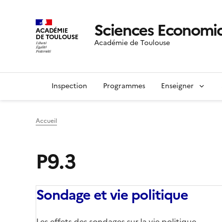
Sciences Economiq
ACADÉMIE
DE TOULOUSE
Académie de Toulouse
Inspection
Programmes
Enseigner
Accueil
P9.3
Sondage et vie politique
Corps
Les effets des sondages sur la vie politique.