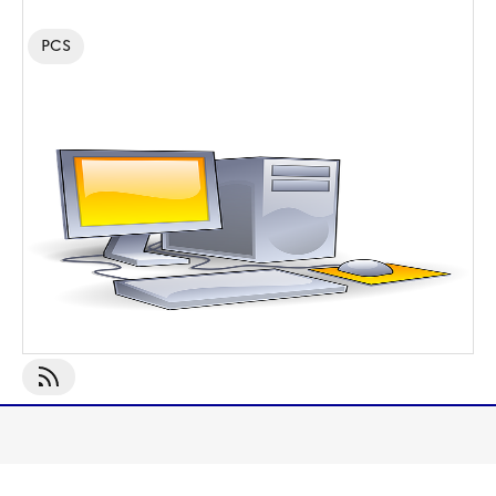
PCS
S'abonner À PCS