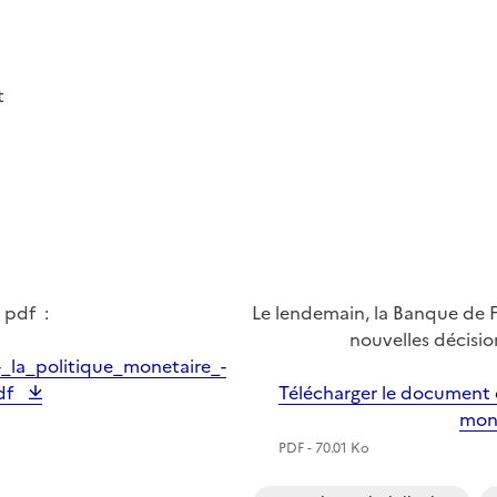
t
 pdf :
Le lendemain, la Banque de 
nouvelles décisi
_la_politique_monetaire_-
df
Télécharger le document
mon
PDF - 70.01 Ko