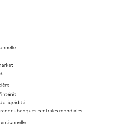
onnelle
market
es
cière
'intérêt
de liquidité
 grandes banques centrales mondiales
entionnelle