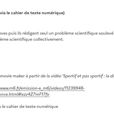
 via le cahier de texte numérique)
èves puis ils rédigent seul un problème scientifique soulevé 
ème scientifique collectivement.
ie maker à partir de la vidéo ‘Sportif et pas sportif : la d
/www.m6.fr/emission-e_m6/videos/11239948-
mance.html#ixzz4Z7mF17fv
ns le cahier de texte numérique