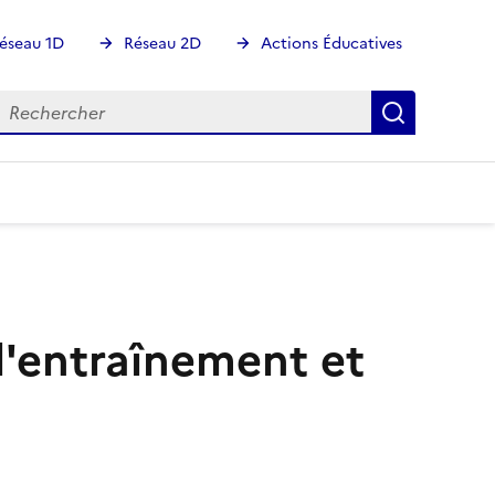
éseau 1D
Réseau 2D
Actions Éducatives
echercher
Rechercher
Recherch
l'entraînement et