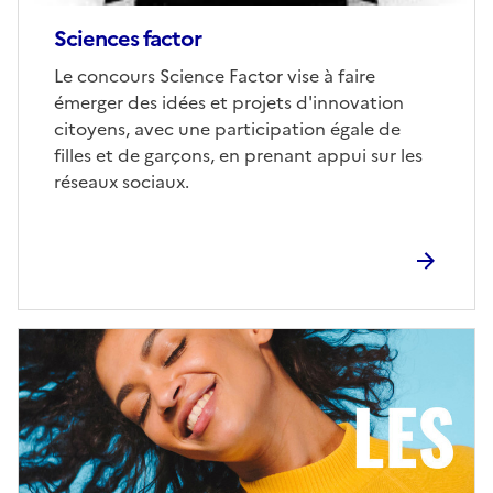
Sciences factor
Corps
Le concours Science Factor vise à faire
émerger des idées et projets d'innovation
citoyens, avec une participation égale de
filles et de garçons, en prenant appui sur les
réseaux sociaux.
Image
de
couverture
(conseillée)