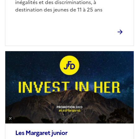
inégalités et des discri­minations, à
destination des jeunes de 11 à 25 ans
Image
de
couverture
(conseillée)
Les Margaret junior