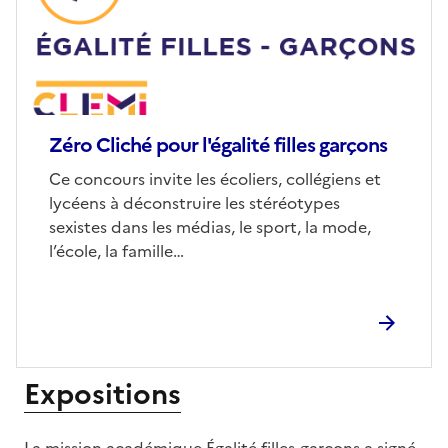
Zéro Cliché pour l'égalité filles garçons
Corps
Ce concours invite les écoliers, collégiens et
lycéens à déconstruire les stéréotypes
sexistes dans les médias, le sport, la mode,
l’école, la famille…
Expositions
S'abonner à Accordéon
La mission académique Égalité filles-garçons a signé