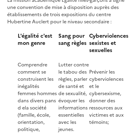
une convention de mise à disposition auprès des
établissements de trois expositions du centre
Hubertine Auclert pour le niveau secondaire :
L'égalité c'est
Sang pour
Cyberviolences
mon genre
sang règles
sexistes et
sexuelles
Image
Image
Comprendre
Lutter contre
Image
comment se
le tabou des
Prévenir les
construisent les
règles, parler
cyberviolences
inégalités
de santé et
et le
femmes hommes
de sexualité,
cybersexisme,
dans divers pans
évoquer les
donner des
d ela société
informations
ressources aux
(famille, école,
essentielles
victimes et aux
orientation,
avec les
témoins;
politique,
jeunes.