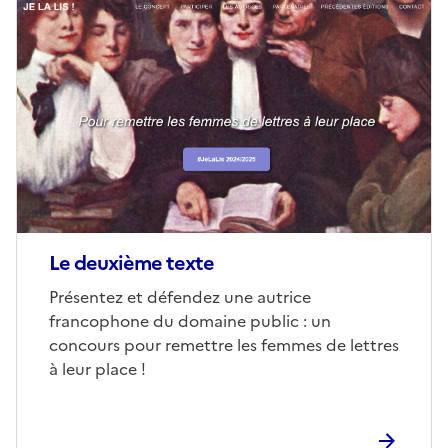
Image
de
couverture
(conseillée)
Le deuxième texte
Corps
Présentez et défendez une autrice
francophone du domaine public : un
concours pour remettre les femmes de lettres
à leur place !