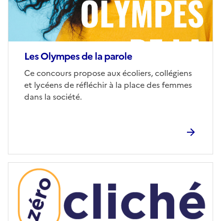
Les Olympes de la parole
Corps
Ce concours propose aux écoliers, collégiens
et lycéens de réfléchir à la place des femmes
dans la société.
Image
de
couverture
(conseillée)