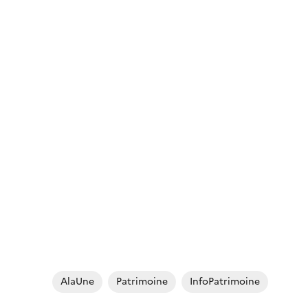
AlaUne
Patrimoine
InfoPatrimoine