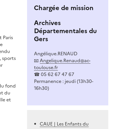
Chargée de mission
Archives
Départementales du
 Paris
Gers
he
tendu
Angélique.RENAUD
, sports
📧
Angelique.Renaud@ac-
er
toulouse.fr
☎ 05 62 67 47 67
Permanence : jeudi (13h30-
 du fond
16h30)
nt du
le et
CAUE | Les Enfants du