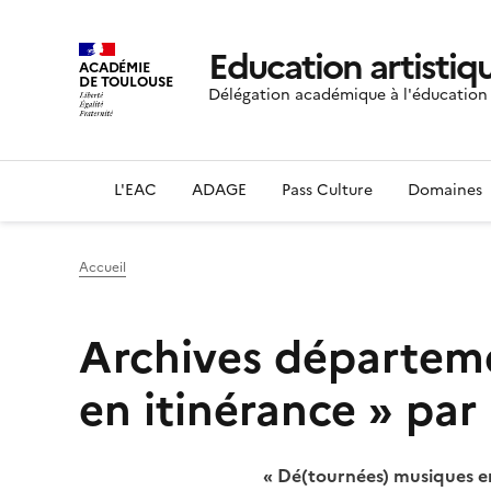
Education artistiqu
ACADÉMIE
DE TOULOUSE
Délégation académique à l'éducation a
L'EAC
ADAGE
Pass Culture
Domaines
Accueil
Archives départeme
en itinérance » par
« Dé(tournées) musiques en