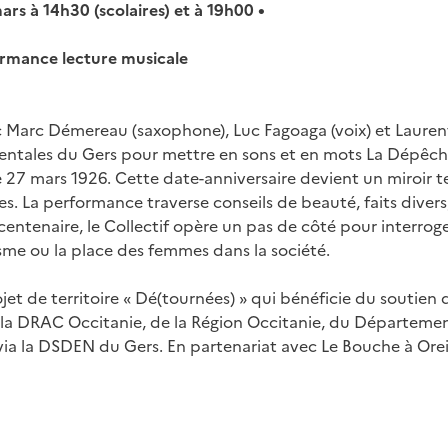
rs à 14h30 (scolaires) et à 19h00 •
rmance lecture musicale
 Marc Démereau (saxophone), Luc Fagoaga (voix) et Laurent
ementales du Gers pour mettre en sons et en mots La Dépêc
e 27 mars 1926. Cette date-anniversaire devient un miroir 
s. La performance traverse conseils de beauté, faits divers
entenaire, le Collectif opère un pas de côté pour interrog
isme ou la place des femmes dans la société.
t de territoire « Dé(tournées) » qui bénéficie du soutien
la DRAC Occitanie, de la Région Occitanie, du Départeme
ia la DSDEN du Gers. En partenariat avec Le Bouche à Oreil