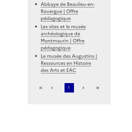
Abbaye de Beaulieu-en-
Rouergue | Offre
pédagogique
Les sites et le musée
archéologique de
Montmaurin | Offre
pédagogique
Le musée des Augustins |
Ressources en Histoire
des Arts et EAC
Première page
1
Page précédente
Page suivante
Dernière page
...
S'abonner à Accordéon