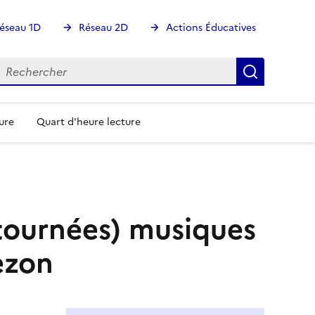
éseau 1D
Réseau 2D
Actions Éducatives
echercher
Rechercher
Recherch
ure
Quart d'heure lecture
tournées) musiques
ezon