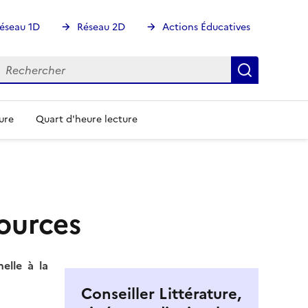
éseau 1D
Réseau 2D
Actions Éducatives
echercher
Rechercher
Recherch
ure
Quart d'heure lecture
ources
elle à la
Conseiller Littérature,