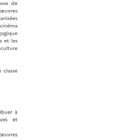
asse de
 œuvres
anisées
Image
e cinéma
Image
agogique
Image
 et les
ulture
 classe
ibuer à
èves et
œuvres