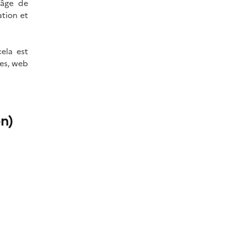
’âge de
ation et
cela est
ues, web
n)