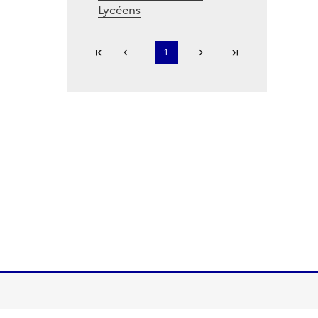
Lycéens
Première page
1
Page précédente
Page suivante
Dernière page
...
S'abonner à Accordéon