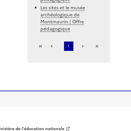
Les sites et le musée
archéologique de
Montmaurin | Offre
pédagogique
Première page
1
Page précédente
Page suivante
Dernière page
...
S'abonner à Accordéon
nistère de l'éducation nationale