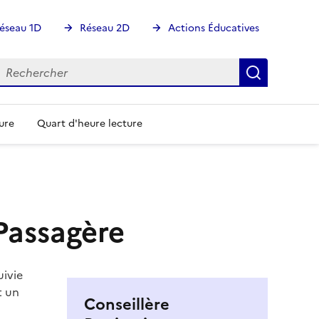
éseau 1D
Réseau 2D
Actions Éducatives
echercher
Rechercher
Recherch
ure
Quart d'heure lecture
 Passagère
uivie
t un
Conseillère