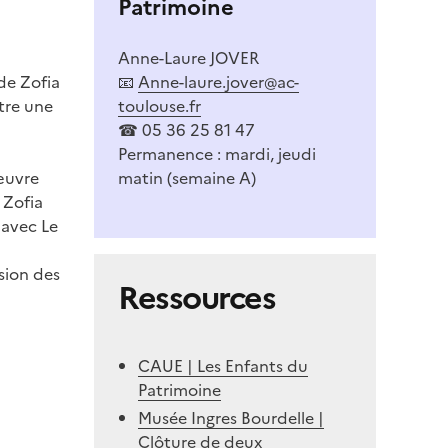
Patrimoine
Anne-Laure JOVER
de Zofia
📧
Anne-laure.jover@ac-
tre une
toulouse.fr
☎ 05 36 25 81 47
Permanence : mardi, jeudi
œuvre
matin (semaine A)
 Zofia
 avec Le
sion des
Ressources
CAUE | Les Enfants du
Patrimoine
Musée Ingres Bourdelle |
Clôture de deux