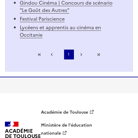
Gindou Cinéma | Concours de scénario
"Le Goût des Autres"
Festival Pariscience
Lycéens et apprentis au cinéma en
Occitanie
Première page
1
Page précédente
Page suivante
Dernière page
S'abonner à Accordéon
Académie de Toulouse
Ministère de l'éducation
ACADÉMIE
nationale
DE TOULOUSE