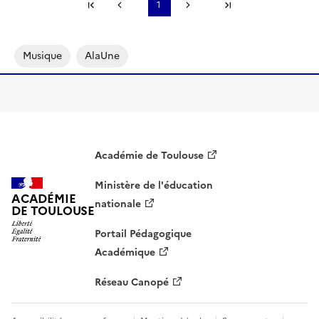
Première page
1
Page précédente
Page suivante
Dernière page
S'abonner à Accordéon
Musique
AlaUne
Académie de Toulouse
Ministère de l'éducation
ACADÉMIE
nationale
DE TOULOUSE
Portail Pédagogique
Académique
Réseau Canopé