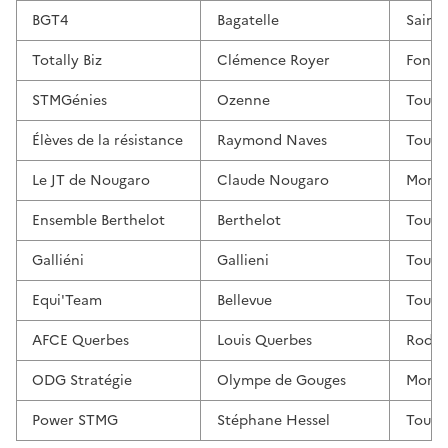
BGT4
Bagatelle
Saint
Totally Biz
Clémence Royer
Fonso
STMGénies
Ozenne
Toulo
Élèves de la résistance
Raymond Naves
Toulo
Le JT de Nougaro
Claude Nougaro
Monte
Ensemble Berthelot
Berthelot
Toulo
Galliéni
Gallieni
Toulo
Equi'Team
Bellevue
Toulo
AFCE Querbes
Louis Querbes
Rodez
ODG Stratégie
Olympe de Gouges
Mont
Power STMG
Stéphane Hessel
Toulo