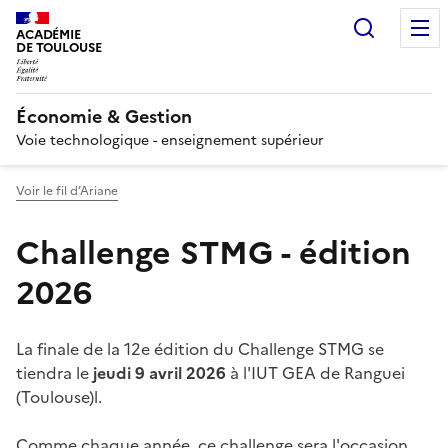
Recherc
ACADÉMIE
DE TOULOUSE
Économie & Gestion
Voie technologique - enseignement supérieur
Voir le fil d’Ariane
Challenge STMG - édition
2026
La finale de la 12e édition du Challenge STMG se
tiendra le
jeudi 9 avril 2026
à l'IUT GEA de Ranguei
(Toulouse)l.
Comme chaque année, ce challenge sera l'occasion