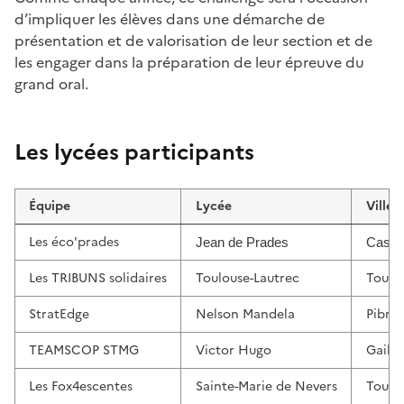
d’impliquer les élèves dans une démarche de
présentation et de valorisation de leur section et de
les engager dans la préparation de leur épreuve du
grand oral.
Les lycées participants
Équipe
Lycée
Ville
Les éco'prades
Jean de Prades
Castel
Les TRIBUNS solidaires
Toulouse-Lautrec
Toulo
StratEdge
Nelson Mandela
Pibra
TEAMSCOP STMG
Victor Hugo
Gailla
Les Fox4escentes
Sainte-Marie de Nevers
Toulo